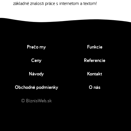
základné znalosti práce s internetom a textom!
Prečo my
Funkcie
Ceny
Referencie
Návody
Kontakt
Obchodné podmienky
O nás
© BiznisWeb.sk