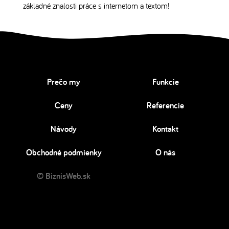
základné znalosti práce s internetom a textom!
Prečo my
Funkcie
Ceny
Referencie
Návody
Kontakt
Obchodné podmienky
O nás
© BiznisWeb.sk