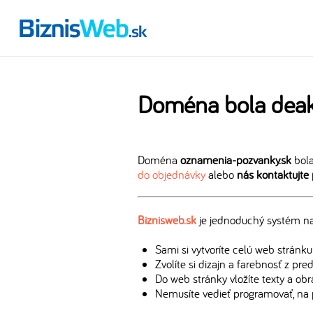
Doména bola deak
Doména
oznamenia-pozvanky.sk
bola
do objednávky
alebo
nás kontaktujte
Biznisweb.sk
je jednoduchý systém na 
Sami si vytvoríte celú web stránku
Zvolíte si dizajn a farebnosť z pr
Do web stránky vložíte texty a ob
Nemusíte vedieť programovať, na 