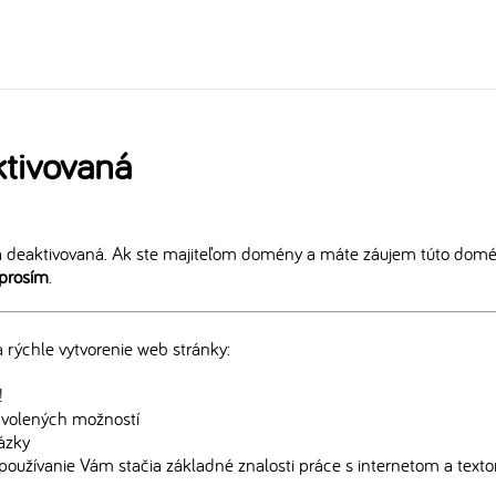
tivovaná
 deaktivovaná. Ak ste majiteľom domény a máte záujem túto domén
 prosím
.
rýchle vytvorenie web stránky:
!
edvolených možností
rázky
používanie Vám stačia základné znalosti práce s internetom a text