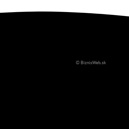
© BiznisWeb.sk