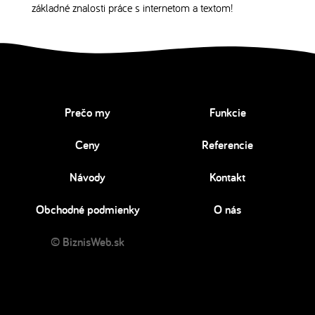
základné znalosti práce s internetom a textom!
Prečo my
Funkcie
Ceny
Referencie
Návody
Kontakt
Obchodné podmienky
O nás
© BiznisWeb.sk